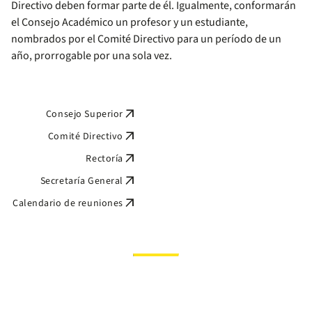
Directivo deben formar parte de él. Igualmente, conformarán
el Consejo Académico un profesor y un estudiante,
nombrados por el Comité Directivo para un período de un
año, prorrogable por una sola vez.
arrow_outward
Consejo Superior
arrow_outward
Comité Directivo
arrow_outward
Rectoría
arrow_outward
Secretaría General
arrow_outward
Calendario de reuniones