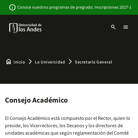
Pasar
Newsbar
info
Conoce nuestros programas de pregrado. Inscripciones 2027-1
al
contenido
principal
search
menu
Menu
links
Navbar
-
Sitio
Institucional
home
arrow_forward_ios
arrow_forward_ios
Inicio
La Universidad
Secretaría General
Consejo Académico
El Consejo Académico está compuesto por el Rector, quien lo
preside, los Vicerrectores, los Decanos y los directores de
unidades académicas que según reglamentación del Comité