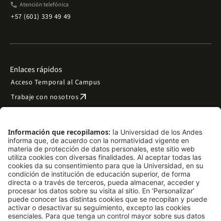
phone
Atención telefónica
+57 (601) 339 49 49
Enlaces rápidos
Acceso Temporal al Campus
arrow_outward
Trabaje con nosotros
arrow_outward
Emergencias
Preguntas frecuentes
arrow_outward
Filantropía y donaciones
arrow_outward
Mapa del sitio
Síguenos
LinkedIn