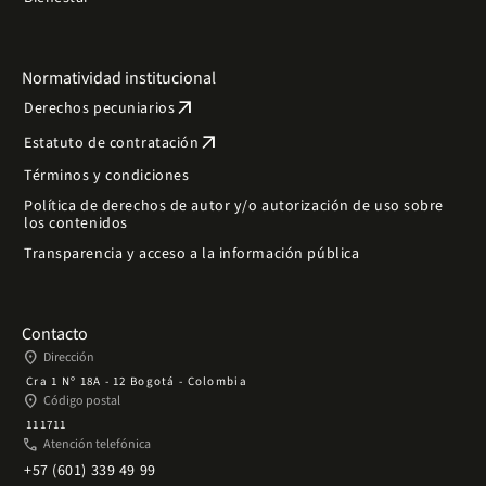
Normatividad institucional
arrow_outward
Derechos pecuniarios
arrow_outward
Estatuto de contratación
Términos y condiciones
Política de derechos de autor y/o autorización de uso sobre
los contenidos
Transparencia y acceso a la información pública
Contacto
place
Dirección
Cra 1 Nº 18A - 12 Bogotá - Colombia
place
Código postal
111711
phone
Atención telefónica
+57 (601) 339 49 99