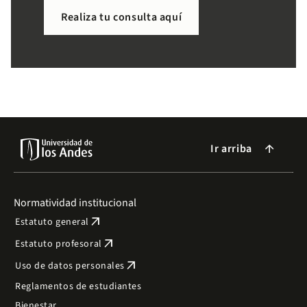
necesitas de forma sencilla.
Realiza tu consulta aquí
Ir arriba
arrow_forward
Normatividad institucional
arrow_outward
Estatuto general
arrow_outward
Estatuto profesoral
arrow_outward
Uso de datos personales
Reglamentos de estudiantes
Bienestar