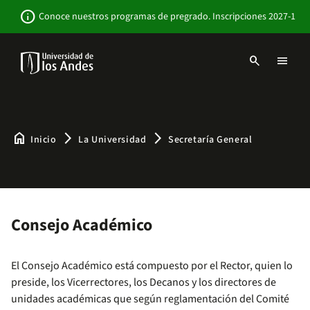
Pasar
Newsbar
info
Conoce nuestros programas de pregrado. Inscripciones 2027-1
al
contenido
principal
search
menu
Menu
links
Navbar
-
Sitio
Institucional
home
arrow_forward_ios
arrow_forward_ios
Inicio
La Universidad
Secretaría General
Consejo Académico
El Consejo Académico está compuesto por el Rector, quien lo
preside, los Vicerrectores, los Decanos y los directores de
unidades académicas que según reglamentación del Comité