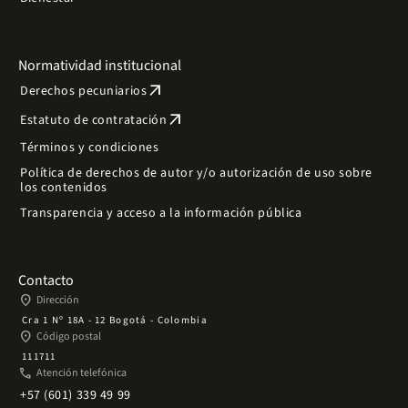
Normatividad institucional
arrow_outward
Derechos pecuniarios
arrow_outward
Estatuto de contratación
Términos y condiciones
Política de derechos de autor y/o autorización de uso sobre
los contenidos
Transparencia y acceso a la información pública
Contacto
place
Dirección
Cra 1 Nº 18A - 12 Bogotá - Colombia
place
Código postal
111711
phone
Atención telefónica
+57 (601) 339 49 99