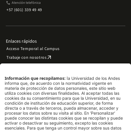
phone
Atención telefónica
+57 (601) 339 49 49
Enlaces rápidos
Acceso Temporal al Campus
arrow_outward
Trabaje con nosotros
arrow_outward
Emergencias
Preguntas frecuentes
arrow_outward
Filantropía y donaciones
arrow_outward
Mapa del sitio
Síguenos
LinkedIn