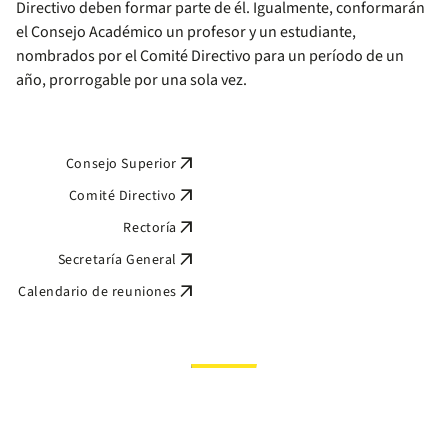
Directivo deben formar parte de él. Igualmente, conformarán
el Consejo Académico un profesor y un estudiante,
nombrados por el Comité Directivo para un período de un
año, prorrogable por una sola vez.
arrow_outward
Consejo Superior
arrow_outward
Comité Directivo
arrow_outward
Rectoría
arrow_outward
Secretaría General
arrow_outward
Calendario de reuniones