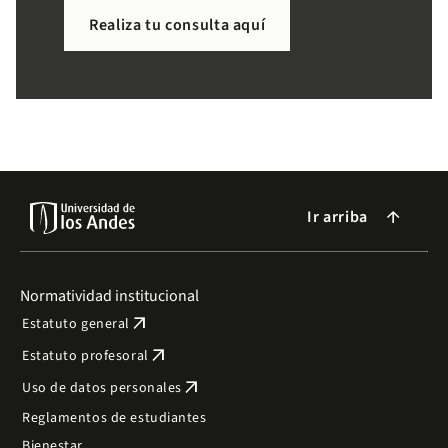
necesitas de forma sencilla.
Realiza tu consulta aquí
Ir arriba
arrow_forward
Normatividad institucional
arrow_outward
Estatuto general
arrow_outward
Estatuto profesoral
arrow_outward
Uso de datos personales
Reglamentos de estudiantes
Bienestar