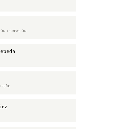
IÓN Y CREACIÓN
Cepeda
DISEÑO
ñez