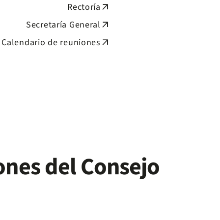
Rectoría
arrow_outward
Secretaría General
arrow_outward
Calendario de reuniones
arrow_outward
ones del Consejo