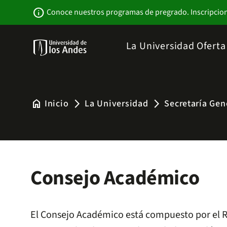
Pasar
Newsbar
info
Conoce nuestros programas de pregrado. Inscripcio
al
contenido
principal
Menu
La Universidad
Ofert
links
Navbar
-
Sitio
Institucional
home
Inicio
La Universidad
Secretaría Gen
arrow_forward_ios
arrow_forward_ios
Consejo Académico
El Consejo Académico está compuesto por el Rec