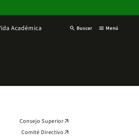
Vida Académica
search
menu
Buscar
Menú
Consejo Superior
arrow_outward
Comité Directivo
arrow_outward