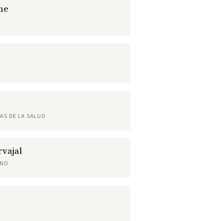
me
AS DE LA SALUD
vajal
RNO
z