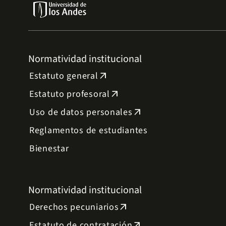
Normatividad institucional
Estatuto general
arrow_outward
Estatuto profesoral
arrow_outward
Uso de datos personales
arrow_outward
Reglamentos de estudiantes
Bienestar
Normatividad institucional
Derechos pecuniarios
arrow_outward
Estatuto de contratación
arrow_outward