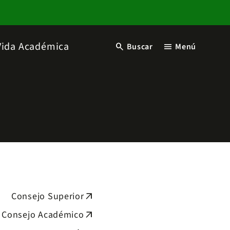
Vida Académica
search
menu
Buscar
Menú
Consejo Superior
arrow_outward
Consejo Académico
arrow_outward