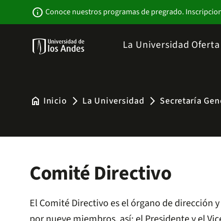
Pasar
Newsbar
info
Conoce nuestros programas de pregrado. Inscripcio
al
contenido
principal
Menu
La Universidad
Ofert
links
Navbar
-
Sitio
Institucional
home
Inicio
La Universidad
Secretaría Gen
arrow_forward_ios
arrow_forward_ios
Comité Directivo
El Comité Directivo es el órgano de dirección 
por nueve miembros, así: el Presidente y el Vi