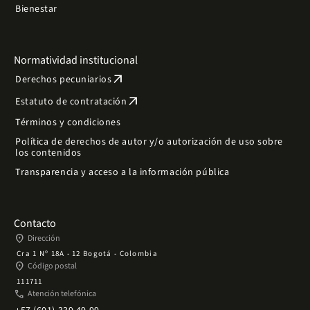
Bienestar
Normatividad institucional
arrow_outward
Derechos pecuniarios
arrow_outward
Estatuto de contratación
Términos y condiciones
Política de derechos de autor y/o autorización de uso sobre
los contenidos
Transparencia y acceso a la información pública
Contacto
place
Dirección
Cra 1 Nº 18A - 12 Bogotá - Colombia
place
Código postal
111711
phone
Atención telefónica