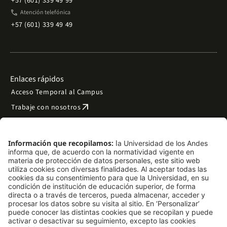
+57 (601) 339 49 99
phone
Atención telefónica
+57 (601) 339 49 49
Enlaces rápidos
Acceso Temporal al Campus
arrow_outward
Trabaje con nosotros
arrow_outward
Emergencias
Preguntas frecuentes
arrow_outward
Filantropía y donaciones
arrow_outward
Mapa del sitio
Síguenos
LinkedIn