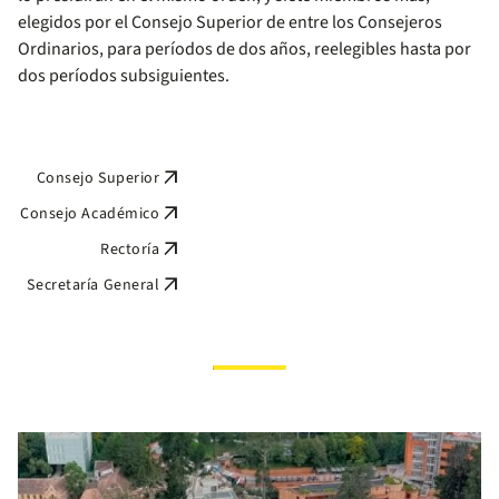
elegidos por el Consejo Superior de entre los Consejeros
Ordinarios, para períodos de dos años, reelegibles hasta por
dos períodos subsiguientes.
arrow_outward
Consejo Superior
arrow_outward
Consejo Académico
arrow_outward
Rectoría
arrow_outward
Secretaría General