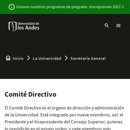
Pasar
Newsbar
info
Conoce nuestros programas de pregrado. Inscripciones 2027-1
al
contenido
principal
search
menu
Menu
links
Navbar
-
Sitio
Institucional
home
arrow_forward_ios
arrow_forward_ios
Inicio
La Universidad
Secretaría General
Comité Directivo
El Comité Directivo es el órgano de dirección y administración
de la Universidad. Está integrado por nueve miembros, así: el
Presidente y el Vicepresidente del Consejo Superior, quienes
lo presidirán en el mismo orden; y siete miembros más,