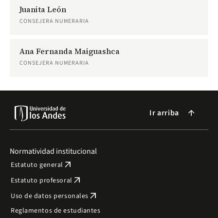
Juanita León
CONSEJERA NUMERARIA
Ana Fernanda Maiguashca
CONSEJERA NUMERARIA
Ir arriba
arrow_forward
Normatividad institucional
arrow_outward
Estatuto general
arrow_outward
Estatuto profesoral
arrow_outward
Uso de datos personales
Reglamentos de estudiantes