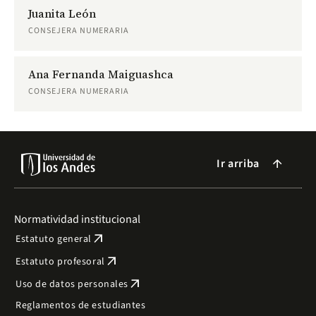
Juanita León
CONSEJERA NUMERARIA
Ana Fernanda Maiguashca
CONSEJERA NUMERARIA
Ir arriba
arrow_forward
Normatividad institucional
arrow_outward
Estatuto general
arrow_outward
Estatuto profesoral
arrow_outward
Uso de datos personales
Reglamentos de estudiantes