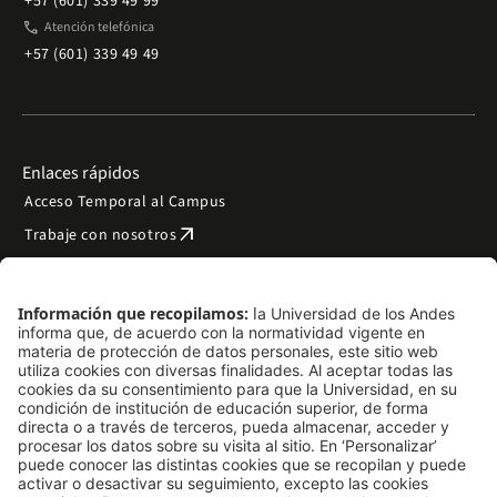
+57 (601) 339 49 99
phone
Atención telefónica
+57 (601) 339 49 49
Enlaces rápidos
Acceso Temporal al Campus
arrow_outward
Trabaje con nosotros
arrow_outward
Emergencias
Preguntas frecuentes
arrow_outward
Filantropía y donaciones
arrow_outward
Mapa del sitio
Síguenos
LinkedIn