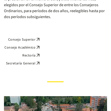
elegidos por el Consejo Superior de entre los Consejeros
Ordinarios, para períodos de dos años, reelegibles hasta por
dos períodos subsiguientes.
arrow_outward
Consejo Superior
arrow_outward
Consejo Académico
arrow_outward
Rectoría
arrow_outward
Secretaría General