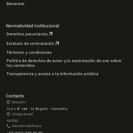
Bienestar
Normatividad institucional
arrow_outward
Derechos pecuniarios
arrow_outward
Estatuto de contratación
Términos y condiciones
Política de derechos de autor y/o autorización de uso sobre
los contenidos
Transparencia y acceso a la información pública
Contacto
place
Dirección
Cra 1 Nº 18A - 12 Bogotá - Colombia
place
Código postal
111711
phone
Atención telefónica