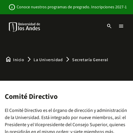
Pasar
Newsbar
info
Conoce nuestros programas de pregrado. Inscripciones 2027-1
al
contenido
principal
search
menu
Menu
links
Navbar
-
Sitio
Institucional
home
arrow_forward_ios
arrow_forward_ios
Inicio
La Universidad
Secretaría General
Comité Directivo
El Comité Directivo es el órgano de dirección y administración
de la Universidad. Está integrado por nueve miembros, así: el
Presidente y el Vicepresidente del Consejo Superior, quienes
lo presidirán en el mismo orden; y siete miembros más,