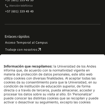
+57 (601) 339 49 99
phone
Atención telefónica
+57 (601) 339 49 49
Enlaces rápidos
Acceso Temporal al Campus
arrow_outward
Trabaje con nosotros
arrow_outward
Emergencias
Preguntas frecuentes
arrow_outward
Filantropía y donaciones
arrow_outward
Mapa del sitio
Síguenos
LinkedIn