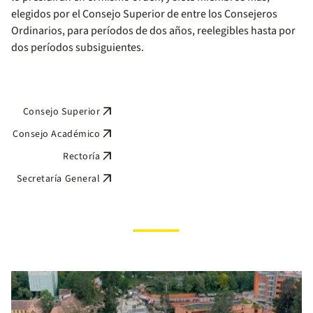
elegidos por el Consejo Superior de entre los Consejeros
Ordinarios, para períodos de dos años, reelegibles hasta por
dos períodos subsiguientes.
arrow_outward
Consejo Superior
arrow_outward
Consejo Académico
arrow_outward
Rectoría
arrow_outward
Secretaría General