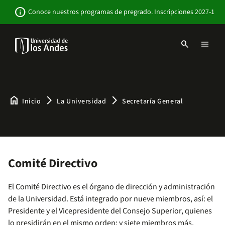
Pasar
Newsbar
info
Conoce nuestros programas de pregrado. Inscripciones 2027-1
al
contenido
principal
search
menu
Menu
links
Navbar
-
Sitio
Institucional
home
arrow_forward_ios
arrow_forward_ios
Inicio
La Universidad
Secretaría General
Comité Directivo
El Comité Directivo es el órgano de dirección y administración
de la Universidad. Está integrado por nueve miembros, así: el
Presidente y el Vicepresidente del Consejo Superior, quienes
lo presidirán en el mismo orden; y siete miembros más,