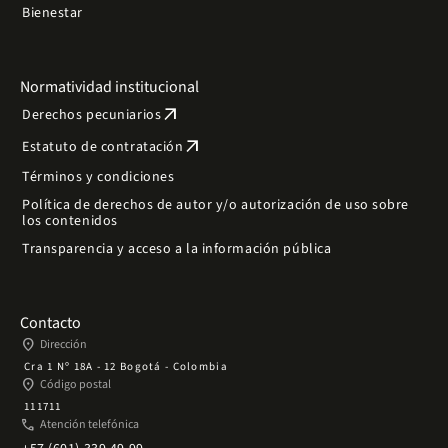
Bienestar
Normatividad institucional
arrow_outward
Derechos pecuniarios
arrow_outward
Estatuto de contratación
Términos y condiciones
Política de derechos de autor y/o autorización de uso sobre
los contenidos
Transparencia y acceso a la información pública
Contacto
place
Dirección
Cra 1 Nº 18A - 12 Bogotá - Colombia
place
Código postal
111711
phone
Atención telefónica