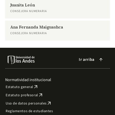
Juanita León
CONSEJERA NUMERARIA
Ana Fernanda Maiguashca
CONSEJERA NUMERARIA
Ir arriba
arrow_forward
Normatividad institucional
arrow_outward
Estatuto general
arrow_outward
Estatuto profesoral
arrow_outward
Uso de datos personales
Reglamentos de estudiantes