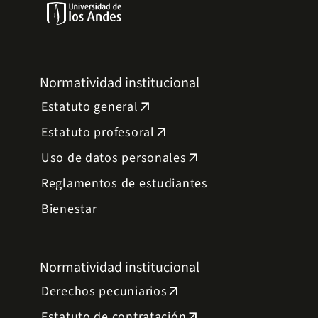
Normatividad institucional
Estatuto general
arrow_outward
Estatuto profesoral
arrow_outward
Uso de datos personales
arrow_outward
Reglamentos de estudiantes
Bienestar
Normatividad institucional
Derechos pecuniarios
arrow_outward
Estatuto de contratación
arrow_outward