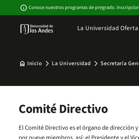
Pasar
Newsbar
info
Conoce nuestros programas de pregrado. Inscripcio
al
contenido
principal
Menu
La Universidad
Ofert
links
Navbar
-
Sitio
Institucional
home
Inicio
La Universidad
Secretaría Gen
arrow_forward_ios
arrow_forward_ios
Comité Directivo
El Comité Directivo es el órgano de dirección 
por nueve miembros, así: el Presidente y el Vi