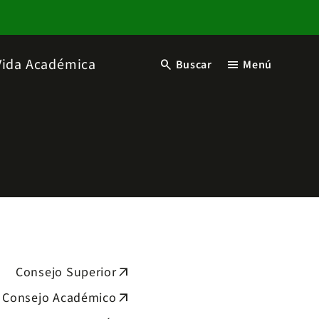
Vida Académica
search
menu
Buscar
Menú
Consejo Superior
arrow_outward
Consejo Académico
arrow_outward