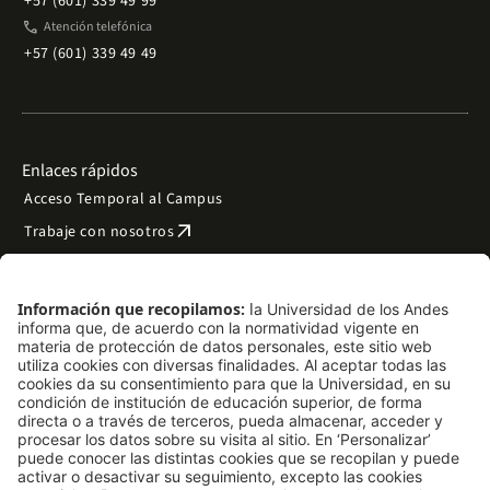
+57 (601) 339 49 99
phone
Atención telefónica
+57 (601) 339 49 49
Enlaces rápidos
Acceso Temporal al Campus
arrow_outward
Trabaje con nosotros
arrow_outward
Emergencias
Preguntas frecuentes
arrow_outward
Filantropía y donaciones
arrow_outward
Mapa del sitio
Síguenos
LinkedIn