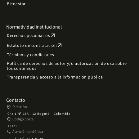
Bienestar
Normatividad institucional
arrow_outward
Derechos pecuniarios
arrow_outward
Estatuto de contratación
Términos y condiciones
Política de derechos de autor y/o autorización de uso sobre
los contenidos
Transparencia y acceso a la información pública
Contacto
place
Dirección
Cra 1 Nº 18A - 12 Bogotá - Colombia
place
Código postal
111711
phone
Atención telefónica