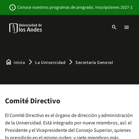
Pasar
Newsbar
info
Conoce nuestros programas de pregrado. Inscripciones 2027-1
al
contenido
principal
search
menu
Menu
links
Navbar
-
Sitio
Institucional
home
arrow_forward_ios
arrow_forward_ios
Inicio
La Universidad
Secretaría General
Comité Directivo
El Comité Directivo es el órgano de dirección y administración
de la Universidad. Está integrado por nueve miembros, así: el
Presidente y el Vicepresidente del Consejo Superior, quienes
lo presidirán en el mismo orden; y siete miembros más,