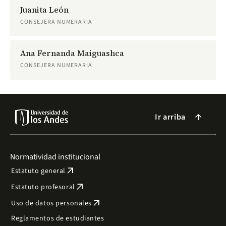
Juanita León
CONSEJERA NUMERARIA
Ana Fernanda Maiguashca
CONSEJERA NUMERARIA
Ir arriba
arrow_forward
Normatividad institucional
arrow_outward
Estatuto general
arrow_outward
Estatuto profesoral
arrow_outward
Uso de datos personales
Reglamentos de estudiantes