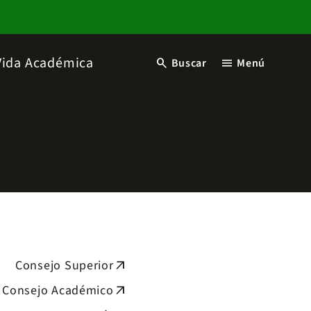
Vida Académica
search
menu
Buscar
Menú
Consejo Superior
arrow_outward
Consejo Académico
arrow_outward