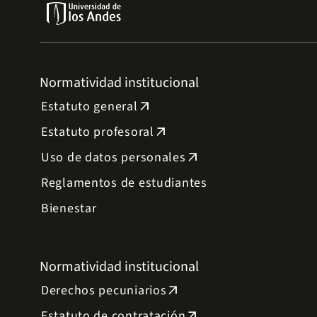
Normatividad institucional
Estatuto general
arrow_outward
Estatuto profesoral
arrow_outward
Uso de datos personales
arrow_outward
Reglamentos de estudiantes
Bienestar
Normatividad institucional
Derechos pecuniarios
arrow_outward
Estatuto de contratación
arrow_outward