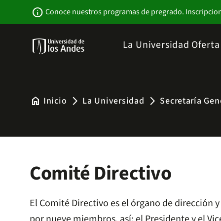
Pasar
Newsbar
info
Conoce nuestros programas de pregrado. Inscripcio
al
contenido
principal
Menu
La Universidad
Ofert
links
Navbar
-
Sitio
Institucional
home
Inicio
La Universidad
Secretaría Gen
arrow_forward_ios
arrow_forward_ios
Comité Directivo
El Comité Directivo es el órgano de dirección 
por nueve miembros, así: el Presidente y el Vi