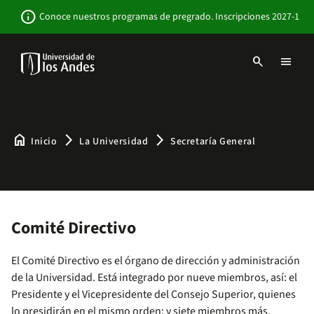
Pasar
Newsbar
info
Conoce nuestros programas de pregrado. Inscripciones 2027-1
al
contenido
principal
search
menu
Menu
links
Navbar
-
Sitio
Institucional
home
arrow_forward_ios
arrow_forward_ios
Inicio
La Universidad
Secretaría General
Comité Directivo
El Comité Directivo es el órgano de dirección y administración
de la Universidad. Está integrado por nueve miembros, así: el
Presidente y el Vicepresidente del Consejo Superior, quienes
lo presidirán en el mismo orden; y siete miembros más,