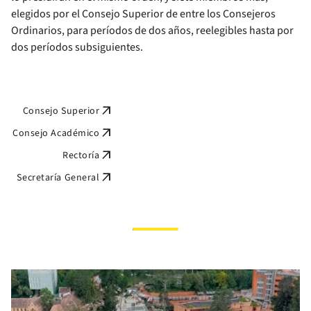
elegidos por el Consejo Superior de entre los Consejeros
Ordinarios, para períodos de dos años, reelegibles hasta por
dos períodos subsiguientes.
arrow_outward
Consejo Superior
arrow_outward
Consejo Académico
arrow_outward
Rectoría
arrow_outward
Secretaría General