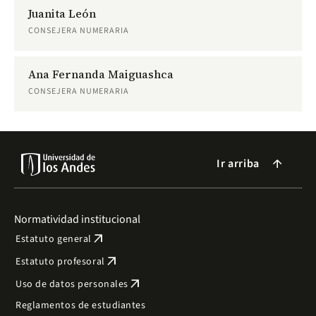
Juanita León
CONSEJERA NUMERARIA
Ana Fernanda Maiguashca
CONSEJERA NUMERARIA
Ir arriba
arrow_forward
Normatividad institucional
arrow_outward
Estatuto general
arrow_outward
Estatuto profesoral
arrow_outward
Uso de datos personales
Reglamentos de estudiantes