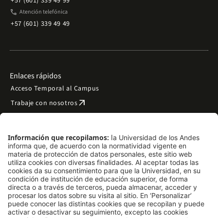
+57 (601) 339 49 99
phone
Atención telefónica
+57 (601) 339 49 49
Enlaces rápidos
Acceso Temporal al Campus
arrow_outward
Trabaje con nosotros
arrow_outward
Emergencias
Preguntas frecuentes
arrow_outward
Filantropía y donaciones
arrow_outward
Mapa del sitio
Síguenos
LinkedIn