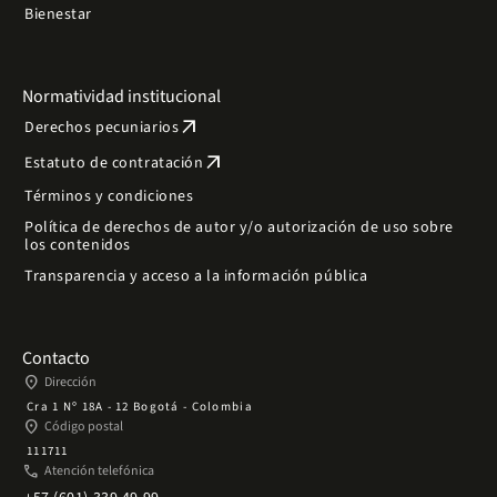
Bienestar
Normatividad institucional
arrow_outward
Derechos pecuniarios
arrow_outward
Estatuto de contratación
Términos y condiciones
Política de derechos de autor y/o autorización de uso sobre
los contenidos
Transparencia y acceso a la información pública
Contacto
place
Dirección
Cra 1 Nº 18A - 12 Bogotá - Colombia
place
Código postal
111711
phone
Atención telefónica