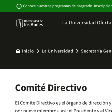
Pasar
Newsbar
info
Conoce nuestros programas de pregrado. Inscripcio
al
contenido
principal
Menu
La Universidad
Ofert
links
Navbar
-
Sitio
Institucional
home
Inicio
La Universidad
Secretaría Gen
arrow_forward_ios
arrow_forward_ios
Comité Directivo
El Comité Directivo es el órgano de dirección 
por nueve miembros, así: el Presidente y el Vi