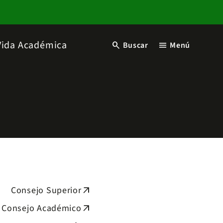
Vida Académica
search
menu
Buscar
Menú
Consejo Superior
arrow_outward
Consejo Académico
arrow_outward