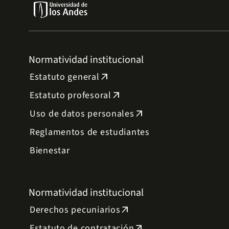
Normatividad institucional
Estatuto general
arrow_outward
Estatuto profesoral
arrow_outward
Uso de datos personales
arrow_outward
Reglamentos de estudiantes
Bienestar
Normatividad institucional
Derechos pecuniarios
arrow_outward
Estatuto de contratación
arrow_outward