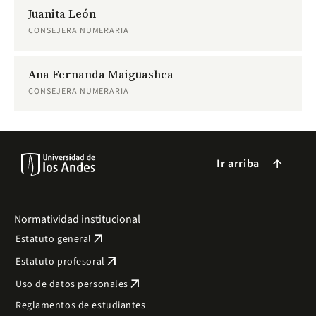
Juanita León
CONSEJERA NUMERARIA
Ana Fernanda Maiguashca
CONSEJERA NUMERARIA
Ir arriba
arrow_forward
Normatividad institucional
arrow_outward
Estatuto general
arrow_outward
Estatuto profesoral
arrow_outward
Uso de datos personales
Reglamentos de estudiantes