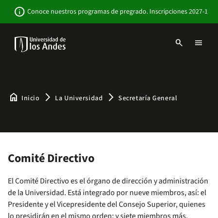
Pasar
Newsbar
info
Conoce nuestros programas de pregrado. Inscripciones 2027-1
al
contenido
principal
search
menu
Menu
links
Navbar
-
Sitio
Institucional
home
arrow_forward_ios
arrow_forward_ios
Inicio
La Universidad
Secretaría General
Comité Directivo
El Comité Directivo es el órgano de dirección y administración
de la Universidad. Está integrado por nueve miembros, así: el
Presidente y el Vicepresidente del Consejo Superior, quienes
lo presidirán en el mismo orden; y siete miembros más,