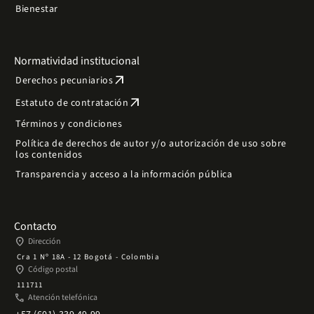
Bienestar
Normatividad institucional
arrow_outward
Derechos pecuniarios
arrow_outward
Estatuto de contratación
Términos y condiciones
Política de derechos de autor y/o autorización de uso sobre
los contenidos
Transparencia y acceso a la información pública
Contacto
place
Dirección
Cra 1 Nº 18A - 12 Bogotá - Colombia
place
Código postal
111711
phone
Atención telefónica