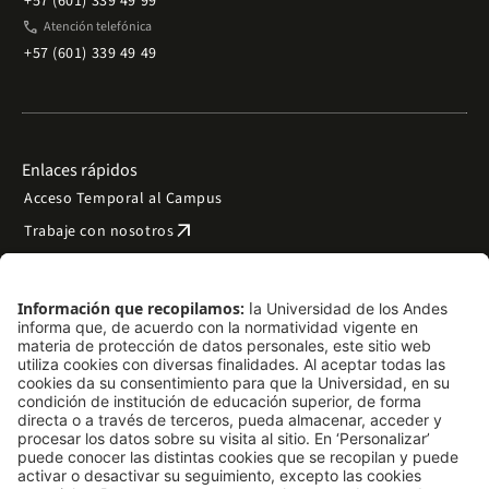
+57 (601) 339 49 99
phone
Atención telefónica
+57 (601) 339 49 49
Enlaces rápidos
Acceso Temporal al Campus
arrow_outward
Trabaje con nosotros
arrow_outward
Emergencias
Preguntas frecuentes
arrow_outward
Filantropía y donaciones
arrow_outward
Mapa del sitio
Síguenos
LinkedIn