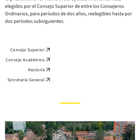
elegidos por el Consejo Superior de entre los Consejeros
Ordinarios, para períodos de dos años, reelegibles hasta por
dos períodos subsiguientes.
arrow_outward
Consejo Superior
arrow_outward
Consejo Académico
arrow_outward
Rectoría
arrow_outward
Secretaría General