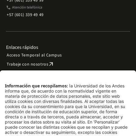
+57 (601) 339 49 99
phone
Atención telefónica
+57 (601) 339 49 49
Enlaces rápidos
Acceso Temporal al Campus
arrow_outward
Trabaje con nosotros
arrow_outward
Emergencias
Preguntas frecuentes
arrow_outward
Filantropía y donaciones
arrow_outward
Mapa del sitio
Síguenos
LinkedIn