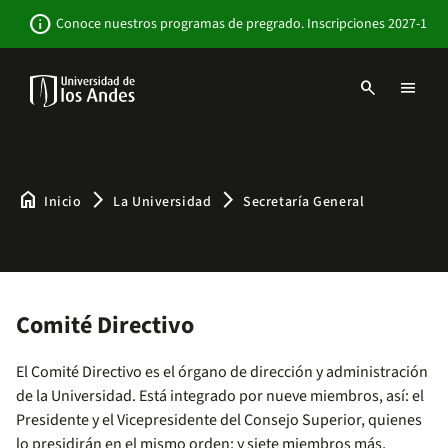
Pasar
Newsbar
info
Conoce nuestros programas de pregrado. Inscripciones 2027-1
al
contenido
principal
search
menu
Menu
links
Navbar
-
Sitio
Institucional
home
arrow_forward_ios
arrow_forward_ios
Inicio
La Universidad
Secretaría General
Comité Directivo
El Comité Directivo es el órgano de dirección y administración
de la Universidad. Está integrado por nueve miembros, así: el
Presidente y el Vicepresidente del Consejo Superior, quienes
lo presidirán en el mismo orden; y siete miembros más,