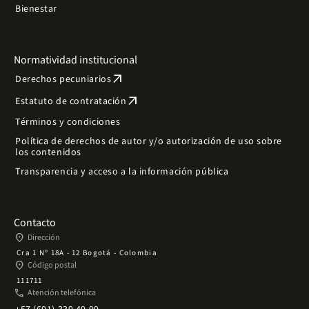
Bienestar
Normatividad institucional
arrow_outward
Derechos pecuniarios
arrow_outward
Estatuto de contratación
Términos y condiciones
Política de derechos de autor y/o autorización de uso sobre
los contenidos
Transparencia y acceso a la información pública
Contacto
place
Dirección
Cra 1 Nº 18A - 12 Bogotá - Colombia
place
Código postal
111711
phone
Atención telefónica