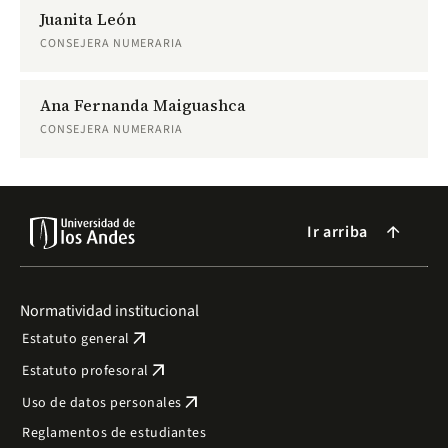
Juanita León
CONSEJERA NUMERARIA
Ana Fernanda Maiguashca
CONSEJERA NUMERARIA
Ir arriba
arrow_forward
Normatividad institucional
arrow_outward
Estatuto general
arrow_outward
Estatuto profesoral
arrow_outward
Uso de datos personales
Reglamentos de estudiantes