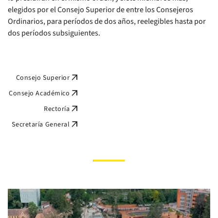
elegidos por el Consejo Superior de entre los Consejeros
Ordinarios, para períodos de dos años, reelegibles hasta por
dos períodos subsiguientes.
arrow_outward
Consejo Superior
arrow_outward
Consejo Académico
arrow_outward
Rectoría
arrow_outward
Secretaría General