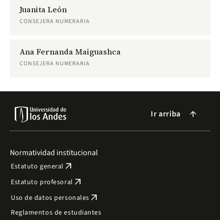
Juanita León
CONSEJERA NUMERARIA
Ana Fernanda Maiguashca
CONSEJERA NUMERARIA
Ir arriba
arrow_forward
Normatividad institucional
arrow_outward
Estatuto general
arrow_outward
Estatuto profesoral
arrow_outward
Uso de datos personales
Reglamentos de estudiantes