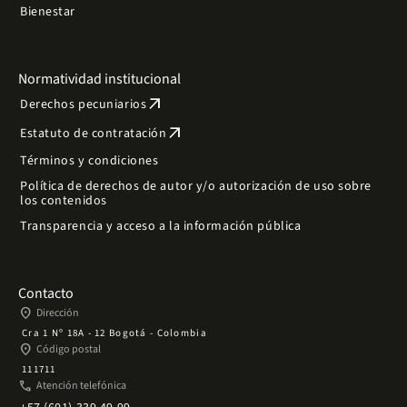
Bienestar
Normatividad institucional
arrow_outward
Derechos pecuniarios
arrow_outward
Estatuto de contratación
Términos y condiciones
Política de derechos de autor y/o autorización de uso sobre
los contenidos
Transparencia y acceso a la información pública
Contacto
place
Dirección
Cra 1 Nº 18A - 12 Bogotá - Colombia
place
Código postal
111711
phone
Atención telefónica