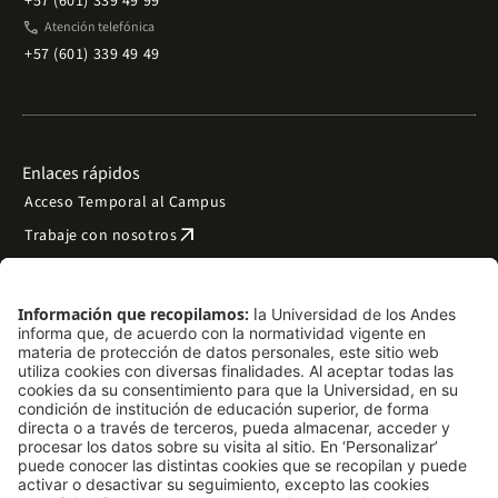
+57 (601) 339 49 99
phone
Atención telefónica
+57 (601) 339 49 49
Enlaces rápidos
Acceso Temporal al Campus
arrow_outward
Trabaje con nosotros
arrow_outward
Emergencias
Preguntas frecuentes
arrow_outward
Filantropía y donaciones
arrow_outward
Mapa del sitio
Síguenos
LinkedIn