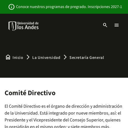
Pasar
Newsbar
info
Conoce nuestros programas de pregrado. Inscripciones 2027-1
al
contenido
principal
search
menu
Menu
links
Navbar
-
Sitio
Institucional
home
arrow_forward_ios
arrow_forward_ios
Inicio
La Universidad
Secretaría General
Comité Directivo
El Comité Directivo es el órgano de dirección y administración
de la Universidad. Está integrado por nueve miembros, así: el
Presidente y el Vicepresidente del Consejo Superior, quienes
lo presidirán en el mismo orden; y siete miembros más,