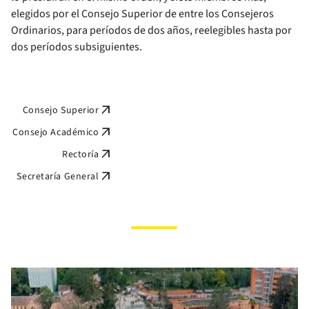
elegidos por el Consejo Superior de entre los Consejeros
Ordinarios, para períodos de dos años, reelegibles hasta por
dos períodos subsiguientes.
arrow_outward
Consejo Superior
arrow_outward
Consejo Académico
arrow_outward
Rectoría
arrow_outward
Secretaría General