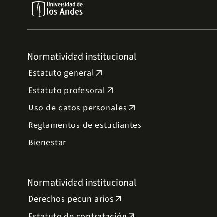
Normatividad institucional
Estatuto general
arrow_outward
Estatuto profesoral
arrow_outward
Uso de datos personales
arrow_outward
Reglamentos de estudiantes
Bienestar
Normatividad institucional
Derechos pecuniarios
arrow_outward
Estatuto de contratación
arrow_outward