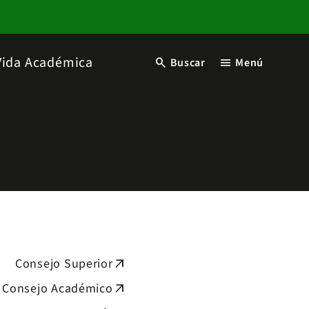
Vida Académica
search
menu
Buscar
Menú
Consejo Superior
arrow_outward
Consejo Académico
arrow_outward