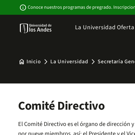
Pasar
Newsbar
info
Conoce nuestros programas de pregrado. Inscripcio
al
contenido
principal
Menu
La Universidad
Ofert
links
Navbar
-
Sitio
Institucional
home
Inicio
La Universidad
Secretaría Gen
arrow_forward_ios
arrow_forward_ios
Comité Directivo
El Comité Directivo es el órgano de dirección 
por nueve miembros, así: el Presidente y el Vi