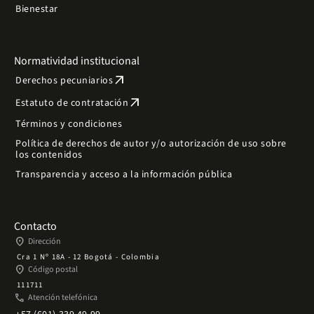
Bienestar
Normatividad institucional
arrow_outward
Derechos pecuniarios
arrow_outward
Estatuto de contratación
Términos y condiciones
Política de derechos de autor y/o autorización de uso sobre
los contenidos
Transparencia y acceso a la información pública
Contacto
place
Dirección
Cra 1 Nº 18A - 12 Bogotá - Colombia
place
Código postal
111711
phone
Atención telefónica