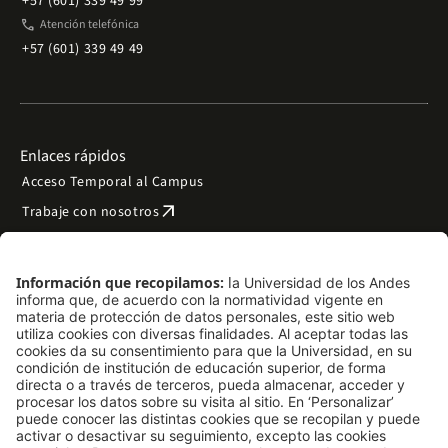
+57 (601) 339 49 99
phone
Atención telefónica
+57 (601) 339 49 49
Enlaces rápidos
Acceso Temporal al Campus
arrow_outward
Trabaje con nosotros
arrow_outward
Emergencias
Preguntas frecuentes
arrow_outward
Filantropía y donaciones
arrow_outward
Mapa del sitio
Síguenos
LinkedIn