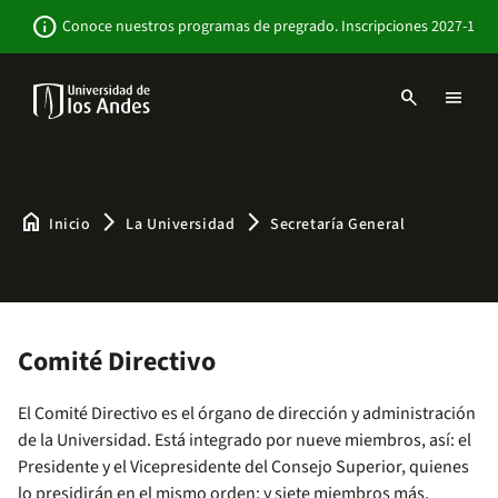
Pasar
Newsbar
info
Conoce nuestros programas de pregrado. Inscripciones 2027-1
al
contenido
principal
search
menu
Menu
links
Navbar
-
Sitio
Institucional
home
arrow_forward_ios
arrow_forward_ios
Inicio
La Universidad
Secretaría General
Comité Directivo
El Comité Directivo es el órgano de dirección y administración
de la Universidad. Está integrado por nueve miembros, así: el
Presidente y el Vicepresidente del Consejo Superior, quienes
lo presidirán en el mismo orden; y siete miembros más,