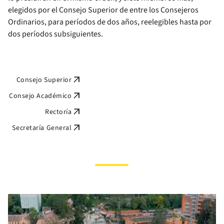
elegidos por el Consejo Superior de entre los Consejeros
Ordinarios, para períodos de dos años, reelegibles hasta por
dos períodos subsiguientes.
arrow_outward
Consejo Superior
arrow_outward
Consejo Académico
arrow_outward
Rectoría
arrow_outward
Secretaría General