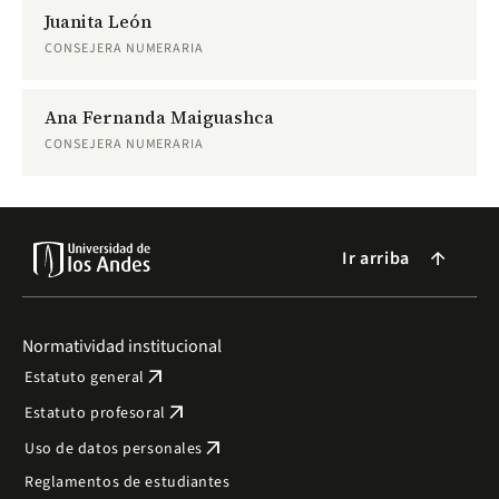
Juanita León
CONSEJERA NUMERARIA
Ana Fernanda Maiguashca
CONSEJERA NUMERARIA
Ir arriba
arrow_forward
Normatividad institucional
arrow_outward
Estatuto general
arrow_outward
Estatuto profesoral
arrow_outward
Uso de datos personales
Reglamentos de estudiantes