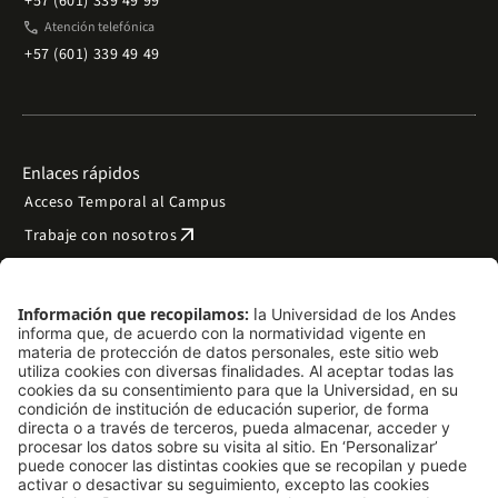
+57 (601) 339 49 99
phone
Atención telefónica
+57 (601) 339 49 49
Enlaces rápidos
Acceso Temporal al Campus
arrow_outward
Trabaje con nosotros
arrow_outward
Emergencias
Preguntas frecuentes
arrow_outward
Filantropía y donaciones
arrow_outward
Mapa del sitio
Síguenos
LinkedIn