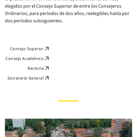
elegidos por el Consejo Superior de entre los Consejeros
Ordinarios, para períodos de dos años, reelegibles hasta por
dos períodos subsiguientes.
arrow_outward
Consejo Superior
arrow_outward
Consejo Académico
arrow_outward
Rectoría
arrow_outward
Secretaría General