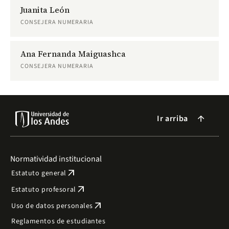
Juanita León
CONSEJERA NUMERARIA
Ana Fernanda Maiguashca
CONSEJERA NUMERARIA
Ir arriba
arrow_forward
Normatividad institucional
arrow_outward
Estatuto general
arrow_outward
Estatuto profesoral
arrow_outward
Uso de datos personales
Reglamentos de estudiantes