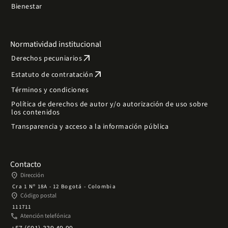
Bienestar
Normatividad institucional
arrow_outward
Derechos pecuniarios
arrow_outward
Estatuto de contratación
Términos y condiciones
Política de derechos de autor y/o autorización de uso sobre
los contenidos
Transparencia y acceso a la información pública
Contacto
place
Dirección
Cra 1 Nº 18A - 12 Bogotá - Colombia
place
Código postal
111711
phone
Atención telefónica