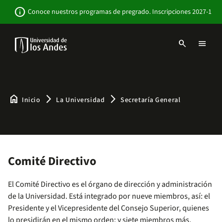
Pasar
Newsbar
info
Conoce nuestros programas de pregrado. Inscripciones 2027-1
al
contenido
principal
search
menu
Menu
links
Navbar
-
Sitio
Institucional
home
arrow_forward_ios
arrow_forward_ios
Inicio
La Universidad
Secretaría General
Comité Directivo
El Comité Directivo es el órgano de dirección y administración
de la Universidad. Está integrado por nueve miembros, así: el
Presidente y el Vicepresidente del Consejo Superior, quienes
lo presidirán en el mismo orden; y siete miembros más,