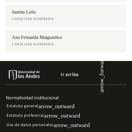
Juanita León
CONSEJERA NUMERARIA
Ana Fernanda Maiguashca
CONSEJERA NUMERARIA
arrow_forward
Ir arriba
Normatividad institucional
arrow_outward
Estatuto general
arrow_outward
Estatuto profesoral
arrow_outward
Uso de datos personales