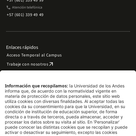
+57 (601) 339 49 99
phone
Atención telefónica
+57 (601) 339 49 49
Enlaces rápidos
Acceso Temporal al Campus
arrow_outward
Trabaje con nosotros
arrow_outward
Emergencias
Preguntas frecuentes
arrow_outward
Filantropía y donaciones
arrow_outward
Mapa del sitio
Síguenos
LinkedIn