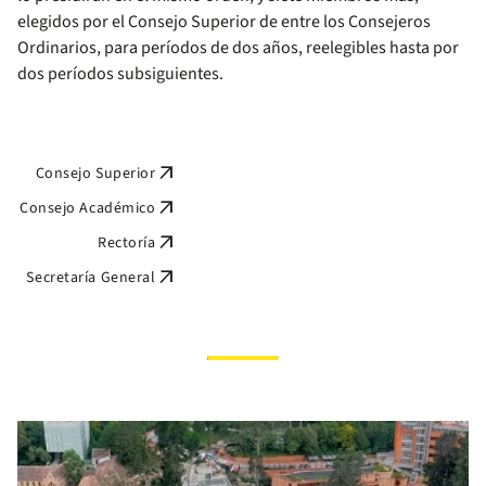
elegidos por el Consejo Superior de entre los Consejeros
Ordinarios, para períodos de dos años, reelegibles hasta por
dos períodos subsiguientes.
arrow_outward
Consejo Superior
arrow_outward
Consejo Académico
arrow_outward
Rectoría
arrow_outward
Secretaría General