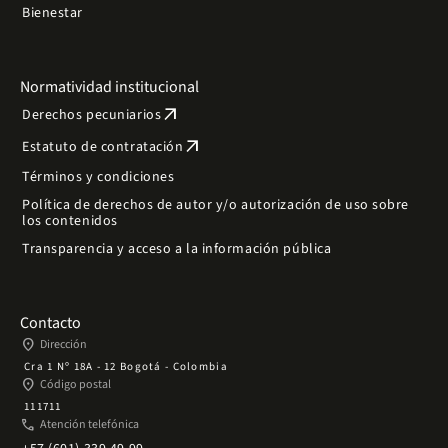
Bienestar
Normatividad institucional
arrow_outward
Derechos pecuniarios
arrow_outward
Estatuto de contratación
Términos y condiciones
Política de derechos de autor y/o autorización de uso sobre
los contenidos
Transparencia y acceso a la información pública
Contacto
place
Dirección
Cra 1 Nº 18A - 12 Bogotá - Colombia
place
Código postal
111711
phone
Atención telefónica