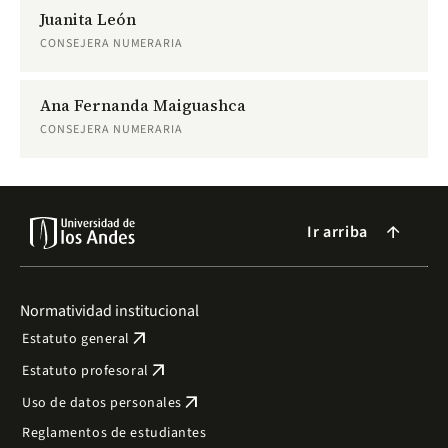
Juanita León
CONSEJERA NUMERARIA
Ana Fernanda Maiguashca
CONSEJERA NUMERARIA
Ir arriba
arrow_forward
Normatividad institucional
arrow_outward
Estatuto general
arrow_outward
Estatuto profesoral
arrow_outward
Uso de datos personales
Reglamentos de estudiantes