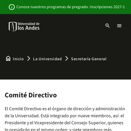
Pasar
Newsbar
info
Conoce nuestros programas de pregrado. Inscripciones 2027-1
al
contenido
principal
search
menu
Menu
links
Navbar
-
Sitio
Institucional
home
arrow_forward_ios
arrow_forward_ios
Inicio
La Universidad
Secretaría General
Comité Directivo
El Comité Directivo es el órgano de dirección y administración
de la Universidad. Está integrado por nueve miembros, así: el
Presidente y el Vicepresidente del Consejo Superior, quienes
lo presidirán en el mismo orden; y siete miembros más,