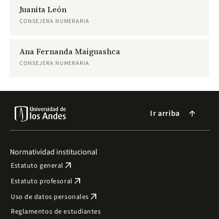
Juanita León
CONSEJERA NUMERARIA
Ana Fernanda Maiguashca
CONSEJERA NUMERARIA
Ir arriba
arrow_forward
Normatividad institucional
arrow_outward
Estatuto general
arrow_outward
Estatuto profesoral
arrow_outward
Uso de datos personales
Reglamentos de estudiantes