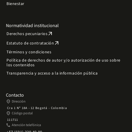
Bienestar
Normatividad institucional
arrow_outward
Derechos pecuniarios
arrow_outward
Estatuto de contratación
Términos y condiciones
Política de derechos de autor y/o autorización de uso sobre
los contenidos
Transparencia y acceso a la información pública
Contacto
place
Dirección
Cra 1 Nº 18A - 12 Bogotá - Colombia
place
Código postal
111711
phone
Atención telefónica