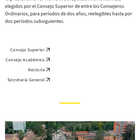
elegidos por el Consejo Superior de entre los Consejeros
Ordinarios, para períodos de dos años, reelegibles hasta por
dos períodos subsiguientes.
arrow_outward
Consejo Superior
arrow_outward
Consejo Académico
arrow_outward
Rectoría
arrow_outward
Secretaría General