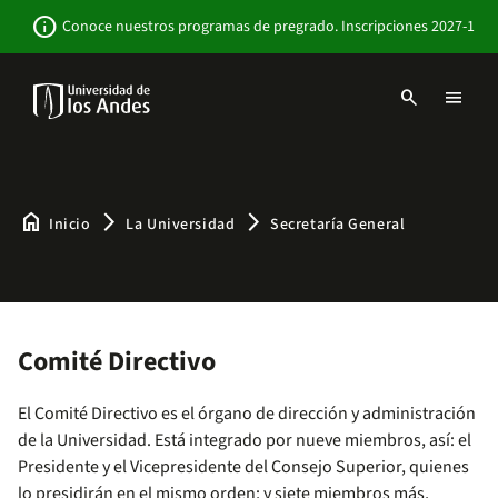
Pasar
Newsbar
info
Conoce nuestros programas de pregrado. Inscripciones 2027-1
al
contenido
principal
search
menu
Menu
links
Navbar
-
Sitio
Institucional
home
arrow_forward_ios
arrow_forward_ios
Inicio
La Universidad
Secretaría General
Comité Directivo
El Comité Directivo es el órgano de dirección y administración
de la Universidad. Está integrado por nueve miembros, así: el
Presidente y el Vicepresidente del Consejo Superior, quienes
lo presidirán en el mismo orden; y siete miembros más,