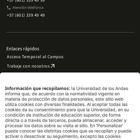
+57 (601) 339 49 99
phone
Atención telefónica
+57 (601) 339 49 49
Enlaces rápidos
Acceso Temporal al Campus
arrow_outward
Trabaje con nosotros
arrow_outward
Emergencias
Preguntas frecuentes
arrow_outward
Filantropía y donaciones
arrow_outward
Mapa del sitio
Síguenos
LinkedIn