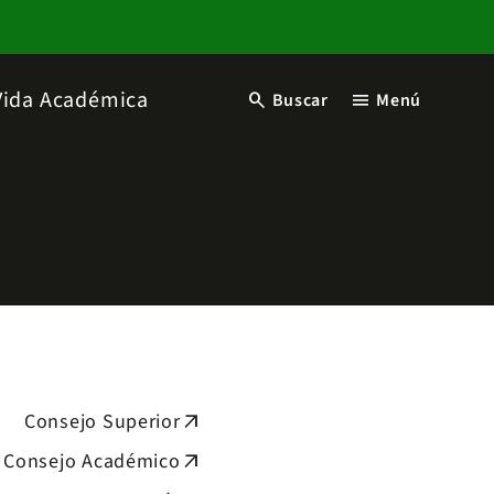
Vida Académica
search
menu
Buscar
Menú
Consejo Superior
arrow_outward
Consejo Académico
arrow_outward