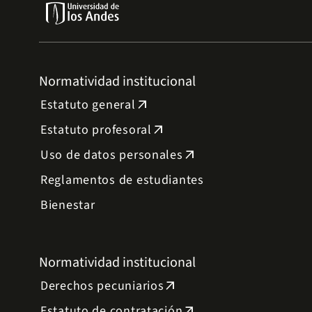
Normatividad institucional
Estatuto general
arrow_outward
Estatuto profesoral
arrow_outward
Uso de datos personales
arrow_outward
Reglamentos de estudiantes
Bienestar
Normatividad institucional
Derechos pecuniarios
arrow_outward
Estatuto de contratación
arrow_outward