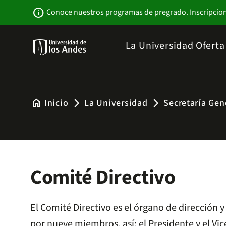
Pasar
Newsbar
info
Conoce nuestros programas de pregrado. Inscripcio
al
contenido
principal
Menu
La Universidad
Ofert
links
Navbar
-
Sitio
Institucional
home
Inicio
La Universidad
Secretaría Gen
arrow_forward_ios
arrow_forward_ios
Comité Directivo
El Comité Directivo es el órgano de dirección 
por nueve miembros, así: el Presidente y el Vi