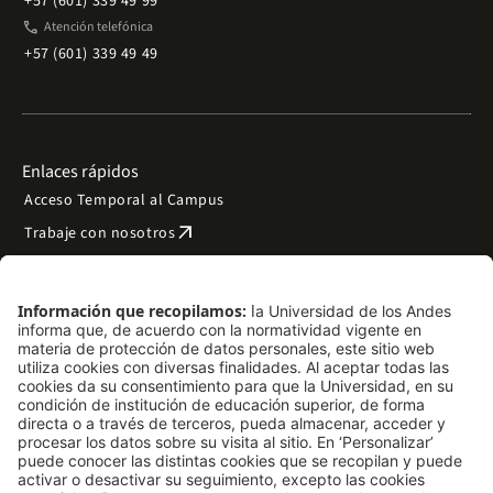
+57 (601) 339 49 99
phone
Atención telefónica
+57 (601) 339 49 49
Enlaces rápidos
Acceso Temporal al Campus
arrow_outward
Trabaje con nosotros
arrow_outward
Emergencias
Preguntas frecuentes
arrow_outward
Filantropía y donaciones
arrow_outward
Mapa del sitio
Síguenos
LinkedIn