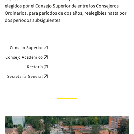
elegidos por el Consejo Superior de entre los Consejeros
Ordinarios, para períodos de dos años, reelegibles hasta por
dos períodos subsiguientes.
arrow_outward
Consejo Superior
arrow_outward
Consejo Académico
arrow_outward
Rectoría
arrow_outward
Secretaría General