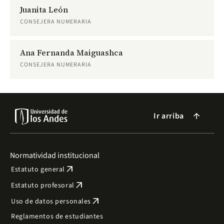
Juanita León
CONSEJERA NUMERARIA
Ana Fernanda Maiguashca
CONSEJERA NUMERARIA
Ir arriba
arrow_forward
Normatividad institucional
arrow_outward
Estatuto general
arrow_outward
Estatuto profesoral
arrow_outward
Uso de datos personales
Reglamentos de estudiantes