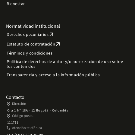
Bienestar
Normatividad institucional
arrow_outward
Derechos pecuniarios
arrow_outward
Estatuto de contratación
Términos y condiciones
Política de derechos de autor y/o autorización de uso sobre
los contenidos
Transparencia y acceso a la información pública
Contacto
place
Dirección
Cra 1 Nº 18A - 12 Bogotá - Colombia
place
Código postal
111711
phone
Atención telefónica