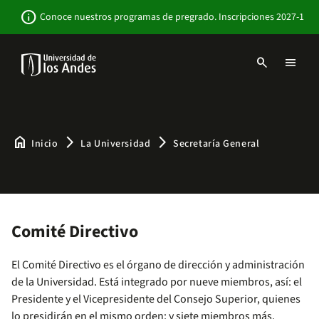
Pasar
Newsbar
info
Conoce nuestros programas de pregrado. Inscripciones 2027-1
al
contenido
principal
search
menu
Menu
links
Navbar
-
Sitio
Institucional
home
arrow_forward_ios
arrow_forward_ios
Inicio
La Universidad
Secretaría General
Comité Directivo
El Comité Directivo es el órgano de dirección y administración
de la Universidad. Está integrado por nueve miembros, así: el
Presidente y el Vicepresidente del Consejo Superior, quienes
lo presidirán en el mismo orden; y siete miembros más,