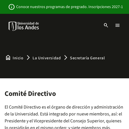
Pasar
Newsbar
info
Conoce nuestros programas de pregrado. Inscripciones 2027-1
al
contenido
principal
search
menu
Menu
links
Navbar
-
Sitio
Institucional
home
arrow_forward_ios
arrow_forward_ios
Inicio
La Universidad
Secretaría General
Comité Directivo
El Comité Directivo es el órgano de dirección y administración
de la Universidad. Está integrado por nueve miembros, así: el
Presidente y el Vicepresidente del Consejo Superior, quienes
lo presidirán en el mismo orden; y siete miembros más,