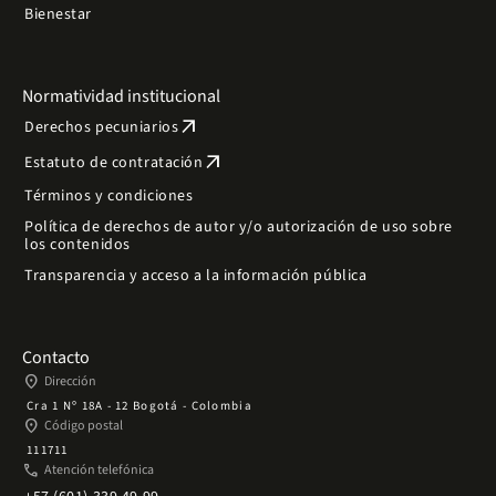
Bienestar
Normatividad institucional
arrow_outward
Derechos pecuniarios
arrow_outward
Estatuto de contratación
Términos y condiciones
Política de derechos de autor y/o autorización de uso sobre
los contenidos
Transparencia y acceso a la información pública
Contacto
place
Dirección
Cra 1 Nº 18A - 12 Bogotá - Colombia
place
Código postal
111711
phone
Atención telefónica