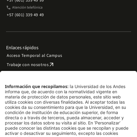
+57 (601) 339 49 99
phone
Atención telefónica
+57 (601) 339 49 49
Enlaces rápidos
Acceso Temporal al Campus
arrow_outward
Trabaje con nosotros
arrow_outward
Emergencias
Preguntas frecuentes
arrow_outward
Filantropía y donaciones
arrow_outward
Mapa del sitio
Síguenos
LinkedIn