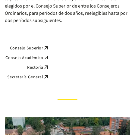
elegidos por el Consejo Superior de entre los Consejeros
Ordinarios, para períodos de dos años, reelegibles hasta por
dos períodos subsiguientes.
arrow_outward
Consejo Superior
arrow_outward
Consejo Académico
arrow_outward
Rectoría
arrow_outward
Secretaría General