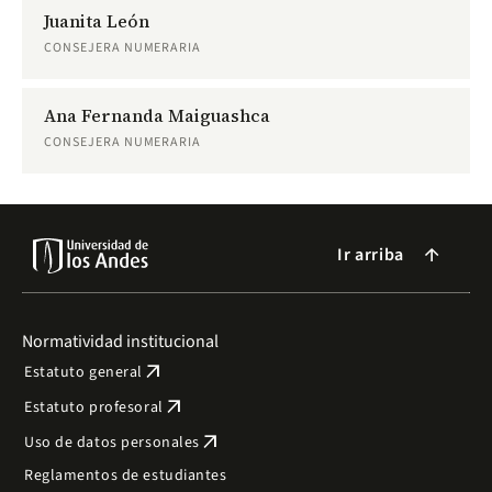
Juanita León
CONSEJERA NUMERARIA
Ana Fernanda Maiguashca
CONSEJERA NUMERARIA
Ir arriba
arrow_forward
Normatividad institucional
arrow_outward
Estatuto general
arrow_outward
Estatuto profesoral
arrow_outward
Uso de datos personales
Reglamentos de estudiantes