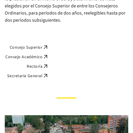
elegidos por el Consejo Superior de entre los Consejeros
Ordinarios, para períodos de dos años, reelegibles hasta por
dos períodos subsiguientes.
arrow_outward
Consejo Superior
arrow_outward
Consejo Académico
arrow_outward
Rectoría
arrow_outward
Secretaría General