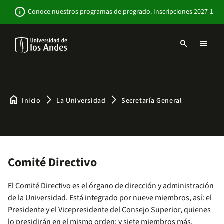
Pasar
Newsbar
info
Conoce nuestros programas de pregrado. Inscripciones 2027-1
al
contenido
principal
search
menu
Menu
links
Navbar
-
Sitio
Institucional
home
arrow_forward_ios
arrow_forward_ios
Inicio
La Universidad
Secretaría General
Comité Directivo
El Comité Directivo es el órgano de dirección y administración
de la Universidad. Está integrado por nueve miembros, así: el
Presidente y el Vicepresidente del Consejo Superior, quienes
lo presidirán en el mismo orden; y siete miembros más,