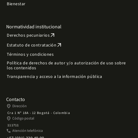
Bienestar
Normatividad institucional
arrow_outward
Derechos pecuniarios
arrow_outward
Estatuto de contratación
Términos y condiciones
Política de derechos de autor y/o autorización de uso sobre
los contenidos
Transparencia y acceso a la información pública
Contacto
place
Dirección
Cra 1 Nº 18A - 12 Bogotá - Colombia
place
Código postal
111711
phone
Atención telefónica