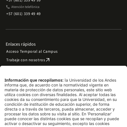
+57 (601) 339 49 99
phone
Atención telefónica
+57 (601) 339 49 49
Enlaces rápidos
Acceso Temporal al Campus
arrow_outward
Trabaje con nosotros
arrow_outward
Emergencias
Preguntas frecuentes
arrow_outward
Filantropía y donaciones
arrow_outward
Mapa del sitio
Síguenos
LinkedIn