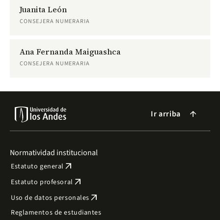
Juanita León
CONSEJERA NUMERARIA
Ana Fernanda Maiguashca
CONSEJERA NUMERARIA
Ir arriba
arrow_forward
Normatividad institucional
arrow_outward
Estatuto general
arrow_outward
Estatuto profesoral
arrow_outward
Uso de datos personales
Reglamentos de estudiantes