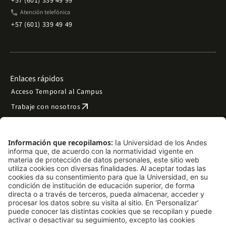
+57 (601) 339 49 99
phone
Atención telefónica
+57 (601) 339 49 49
Enlaces rápidos
Acceso Temporal al Campus
arrow_outward
Trabaje con nosotros
arrow_outward
Emergencias
Preguntas frecuentes
arrow_outward
Filantropía y donaciones
arrow_outward
Mapa del sitio
Síguenos
LinkedIn