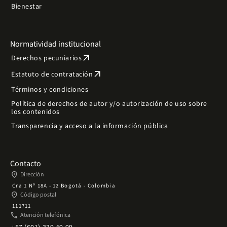
Bienestar
Normatividad institucional
arrow_outward
Derechos pecuniarios
arrow_outward
Estatuto de contratación
Términos y condiciones
Política de derechos de autor y/o autorización de uso sobre
los contenidos
Transparencia y acceso a la información pública
Contacto
place
Dirección
Cra 1 Nº 18A - 12 Bogotá - Colombia
place
Código postal
111711
phone
Atención telefónica