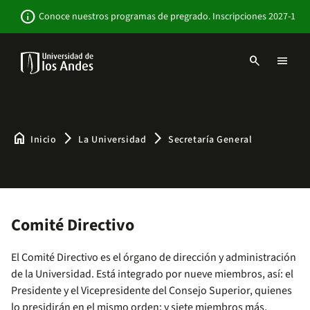
Pasar
Newsbar
info
Conoce nuestros programas de pregrado. Inscripciones 2027-1
al
contenido
principal
search
menu
Menu
links
Navbar
-
Sitio
Institucional
home
arrow_forward_ios
arrow_forward_ios
Inicio
La Universidad
Secretaría General
Comité Directivo
El Comité Directivo es el órgano de dirección y administración
de la Universidad. Está integrado por nueve miembros, así: el
Presidente y el Vicepresidente del Consejo Superior, quienes
lo presidirán en el mismo orden; y siete miembros más,