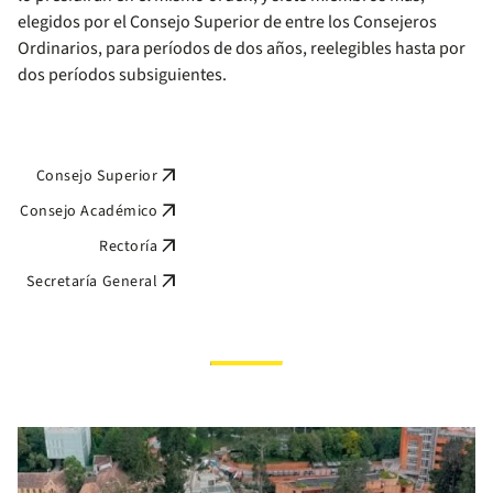
elegidos por el Consejo Superior de entre los Consejeros
Ordinarios, para períodos de dos años, reelegibles hasta por
dos períodos subsiguientes.
arrow_outward
Consejo Superior
arrow_outward
Consejo Académico
arrow_outward
Rectoría
arrow_outward
Secretaría General