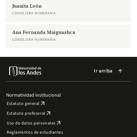
Juanita León
CONSEJERA NUMERARIA
Ana Fernanda Maiguashca
CONSEJERA NUMERARIA
Ir arriba
arrow_forward
Normatividad institucional
arrow_outward
Estatuto general
arrow_outward
Estatuto profesoral
arrow_outward
Uso de datos personales
Reglamentos de estudiantes