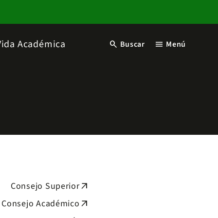
Vida Académica
search
menu
Buscar
Menú
Consejo Superior
arrow_outward
Consejo Académico
arrow_outward