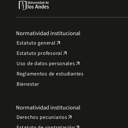
Normatividad institucional
Estatuto general
arrow_outward
Estatuto profesoral
arrow_outward
Uso de datos personales
arrow_outward
Reglamentos de estudiantes
Bienestar
Normatividad institucional
Derechos pecuniarios
arrow_outward
Estatuto de contratación
arrow_outward