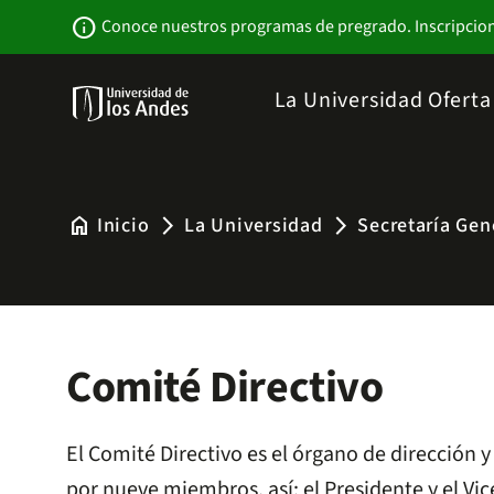
Pasar
Newsbar
info
Conoce nuestros programas de pregrado. Inscripcio
al
contenido
principal
Menu
La Universidad
Ofert
links
Navbar
-
Sitio
Institucional
home
Inicio
La Universidad
Secretaría Gen
arrow_forward_ios
arrow_forward_ios
Comité Directivo
El Comité Directivo es el órgano de dirección 
por nueve miembros, así: el Presidente y el Vi