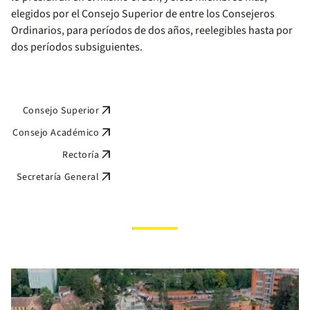
elegidos por el Consejo Superior de entre los Consejeros
Ordinarios, para períodos de dos años, reelegibles hasta por
dos períodos subsiguientes.
arrow_outward
Consejo Superior
arrow_outward
Consejo Académico
arrow_outward
Rectoría
arrow_outward
Secretaría General