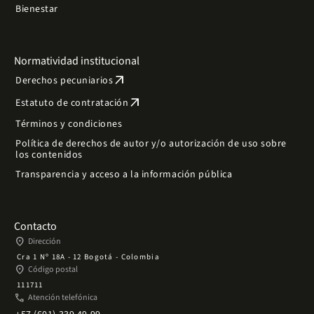
Bienestar
Normatividad institucional
arrow_outward
Derechos pecuniarios
arrow_outward
Estatuto de contratación
Términos y condiciones
Política de derechos de autor y/o autorización de uso sobre
los contenidos
Transparencia y acceso a la información pública
Contacto
place
Dirección
Cra 1 Nº 18A - 12 Bogotá - Colombia
place
Código postal
111711
phone
Atención telefónica