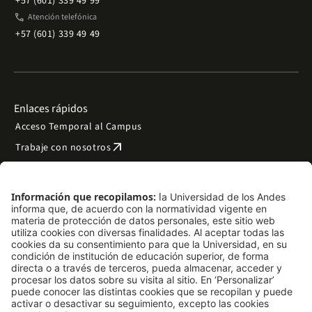
+57 (601) 339 49 99
phone
Atención telefónica
+57 (601) 339 49 49
Enlaces rápidos
Acceso Temporal al Campus
arrow_outward
Trabaje con nosotros
arrow_outward
Emergencias
Preguntas frecuentes
arrow_outward
Filantropía y donaciones
arrow_outward
Mapa del sitio
Síguenos
LinkedIn