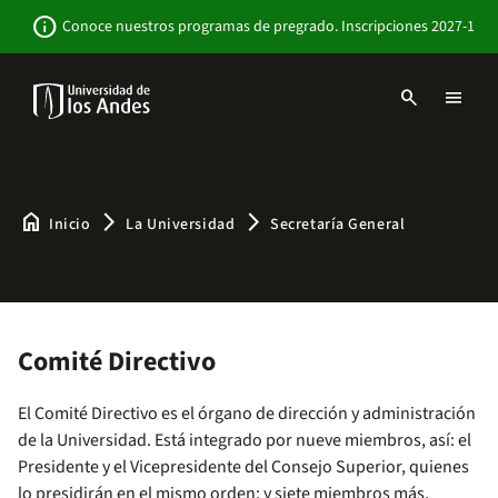
Pasar
Newsbar
info
Conoce nuestros programas de pregrado. Inscripciones 2027-1
al
contenido
principal
search
menu
Menu
links
Navbar
-
Sitio
Institucional
home
arrow_forward_ios
arrow_forward_ios
Inicio
La Universidad
Secretaría General
Comité Directivo
El Comité Directivo es el órgano de dirección y administración
de la Universidad. Está integrado por nueve miembros, así: el
Presidente y el Vicepresidente del Consejo Superior, quienes
lo presidirán en el mismo orden; y siete miembros más,