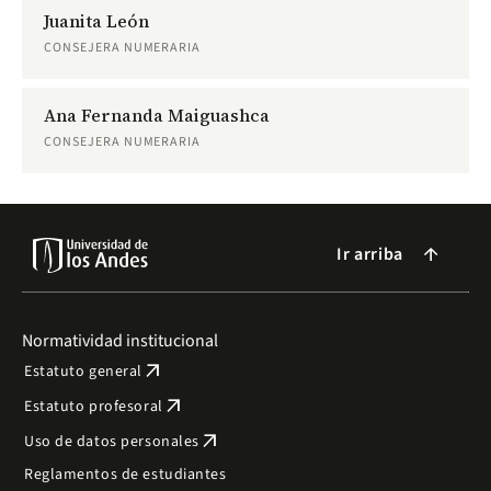
Juanita León
CONSEJERA NUMERARIA
Ana Fernanda Maiguashca
CONSEJERA NUMERARIA
Ir arriba
arrow_forward
Normatividad institucional
arrow_outward
Estatuto general
arrow_outward
Estatuto profesoral
arrow_outward
Uso de datos personales
Reglamentos de estudiantes