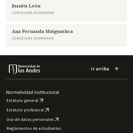
Juanita León
CONSEJERA NUMERARIA
Ana Fernanda Maiguashca
CONSEJERA NUMERARIA
Ir arriba
arrow_forward
Normatividad institucional
arrow_outward
Estatuto general
arrow_outward
Estatuto profesoral
arrow_outward
Uso de datos personales
Reglamentos de estudiantes