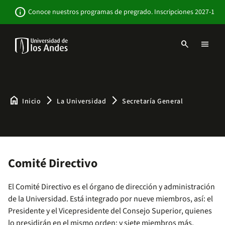
Pasar
Newsbar
info
Conoce nuestros programas de pregrado. Inscripciones 2027-1
al
contenido
principal
search
menu
Menu
links
Navbar
-
Sitio
Institucional
home
arrow_forward_ios
arrow_forward_ios
Inicio
La Universidad
Secretaría General
Comité Directivo
El Comité Directivo es el órgano de dirección y administración
de la Universidad. Está integrado por nueve miembros, así: el
Presidente y el Vicepresidente del Consejo Superior, quienes
lo presidirán en el mismo orden; y siete miembros más,