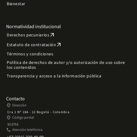
Bienestar
Normatividad institucional
arrow_outward
Derechos pecuniarios
arrow_outward
Estatuto de contratación
Términos y condiciones
Política de derechos de autor y/o autorización de uso sobre
los contenidos
Transparencia y acceso a la información pública
Contacto
place
Dirección
Cra 1 Nº 18A - 12 Bogotá - Colombia
place
Código postal
111711
phone
Atención telefónica