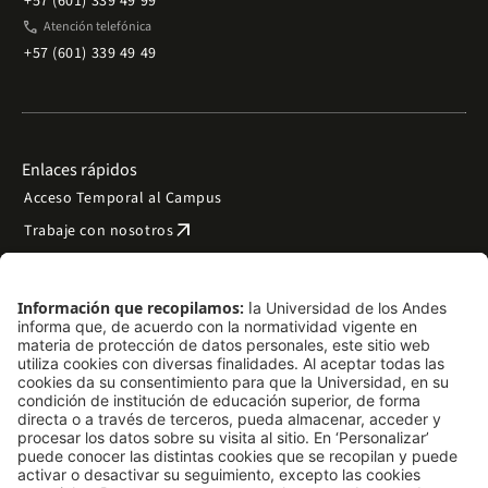
+57 (601) 339 49 99
phone
Atención telefónica
+57 (601) 339 49 49
Enlaces rápidos
Acceso Temporal al Campus
arrow_outward
Trabaje con nosotros
arrow_outward
Emergencias
Preguntas frecuentes
arrow_outward
Filantropía y donaciones
arrow_outward
Mapa del sitio
Síguenos
LinkedIn