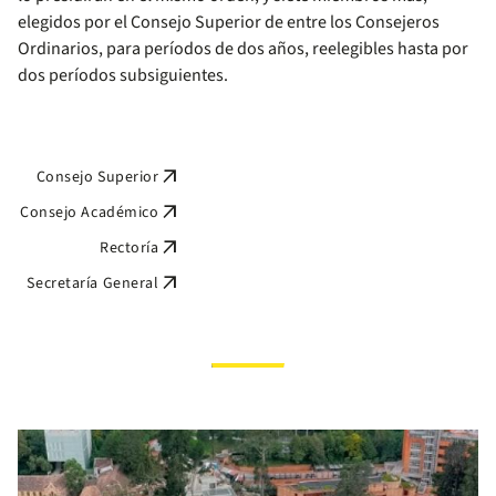
elegidos por el Consejo Superior de entre los Consejeros
Ordinarios, para períodos de dos años, reelegibles hasta por
dos períodos subsiguientes.
arrow_outward
Consejo Superior
arrow_outward
Consejo Académico
arrow_outward
Rectoría
arrow_outward
Secretaría General