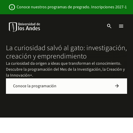
Pasar
Newsbar
info
Conoce nuestros programas de pregrado. Inscripciones 2027-1
al
contenido
principal
search
menu
Menu
links
Navbar
-
La curiosidad salvó al gato: investigación,
Sitio
creación y emprendimiento
Institucional
La curiosidad da origen a ideas que transforman el conocimiento.
Descubre la programación del Mes de la Investigación, la Creación y
la Innovación+.
arrow_forward
Conoce la programación